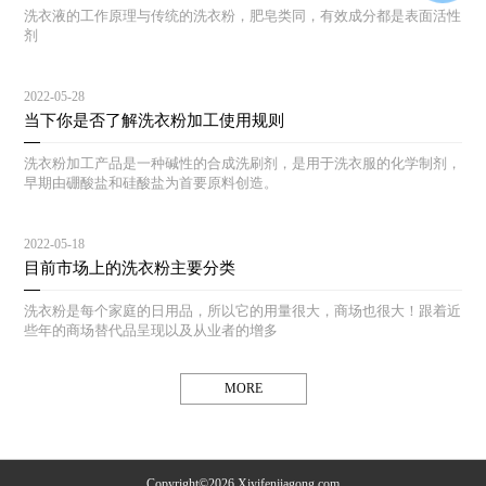
洗衣液的工作原理与传统的洗衣粉，肥皂类同，有效成分都是表面活性
剂
2022-05-28
当下你是否了解洗衣粉加工使用规则
洗衣粉加工产品是一种碱性的合成洗刷剂，是用于洗衣服的化学制剂，
早期由硼酸盐和硅酸盐为首要原料创造。
2022-05-18
目前市场上的洗衣粉主要分类
洗衣粉是每个家庭的日用品，所以它的用量很大，商场也很大！跟着近
些年的商场替代品呈现以及从业者的增多
MORE
Copyright©2026 Xiyifenjiagong.com