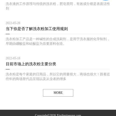
洗衣液的工作原理与传统的洗衣粉，肥皂类同，有效成分都是表面活性
剂
2022-05-28
当下你是否了解洗衣粉加工使用规则
洗衣粉加工产品是一种碱性的合成洗刷剂，是用于洗衣服的化学制剂，
早期由硼酸盐和硅酸盐为首要原料创造。
2022-05-18
目前市场上的洗衣粉主要分类
洗衣粉是每个家庭的日用品，所以它的用量很大，商场也很大！跟着近
些年的商场替代品呈现以及从业者的增多
MORE
Copyright©2026 Xiyifenjiagong.com