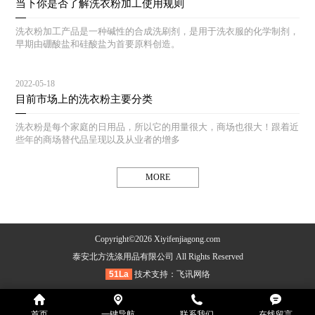
当下你是否了解洗衣粉加工使用规则
洗衣粉加工产品是一种碱性的合成洗刷剂，是用于洗衣服的化学制剂，
早期由硼酸盐和硅酸盐为首要原料创造。
2022-05-18
目前市场上的洗衣粉主要分类
洗衣粉是每个家庭的日用品，所以它的用量很大，商场也很大！跟着近
些年的商场替代品呈现以及从业者的增多
MORE
Copyright©2026 Xiyifenjiagong.com
泰安北方洗涤用品有限公司 All Rights Reserved
51La
技术支持：
飞讯网络
首页
一键导航
联系我们
在线留言