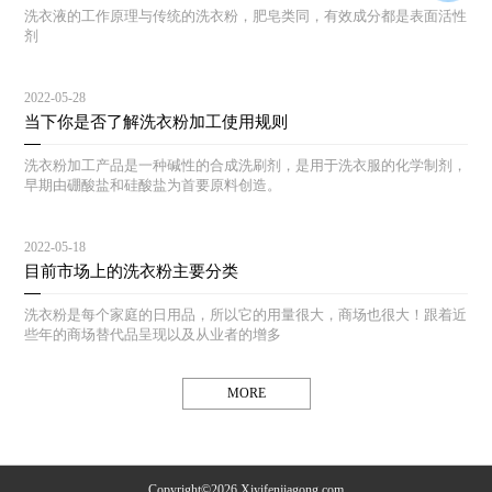
洗衣液的工作原理与传统的洗衣粉，肥皂类同，有效成分都是表面活性
剂
2022-05-28
当下你是否了解洗衣粉加工使用规则
洗衣粉加工产品是一种碱性的合成洗刷剂，是用于洗衣服的化学制剂，
早期由硼酸盐和硅酸盐为首要原料创造。
2022-05-18
目前市场上的洗衣粉主要分类
洗衣粉是每个家庭的日用品，所以它的用量很大，商场也很大！跟着近
些年的商场替代品呈现以及从业者的增多
MORE
Copyright©2026 Xiyifenjiagong.com