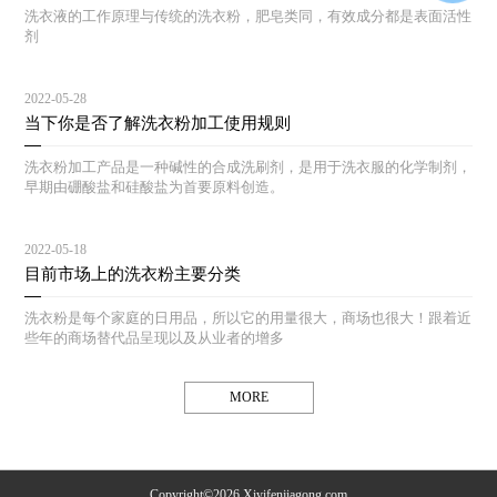
洗衣液的工作原理与传统的洗衣粉，肥皂类同，有效成分都是表面活性
剂
2022-05-28
当下你是否了解洗衣粉加工使用规则
洗衣粉加工产品是一种碱性的合成洗刷剂，是用于洗衣服的化学制剂，
早期由硼酸盐和硅酸盐为首要原料创造。
2022-05-18
目前市场上的洗衣粉主要分类
洗衣粉是每个家庭的日用品，所以它的用量很大，商场也很大！跟着近
些年的商场替代品呈现以及从业者的增多
MORE
Copyright©2026 Xiyifenjiagong.com