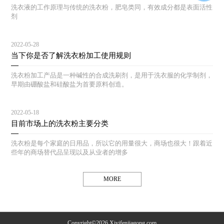
洗衣液的工作原理与传统的洗衣粉，肥皂类同，有效成分都是表面活性
剂
2022-05-28
当下你是否了解洗衣粉加工使用规则
洗衣粉加工产品是一种碱性的合成洗刷剂，是用于洗衣服的化学制剂，
早期由硼酸盐和硅酸盐为首要原料创造。
2022-05-18
目前市场上的洗衣粉主要分类
洗衣粉是每个家庭的日用品，所以它的用量很大，商场也很大！跟着近
些年的商场替代品呈现以及从业者的增多
MORE
Copyright©2026 Xiyifenjiagong.com